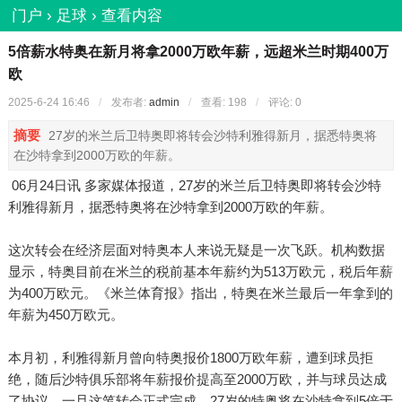
门户
›
足球
›
查看内容
5倍薪水特奥在新月将拿2000万欧年薪，远超米兰时期400万
欧
2025-6-24 16:46
/
发布者:
admin
/
查看:
198
/
评论: 0
摘要
27岁的米兰后卫特奥即将转会沙特利雅得新月，据悉特奥将
在沙特拿到2000万欧的年薪。
06月24日讯 多家媒体报道，27岁的米兰后卫特奥即将转会沙特
利雅得新月，据悉特奥将在沙特拿到2000万欧的年薪。
这次转会在经济层面对特奥本人来说无疑是一次飞跃。机构数据
显示，特奥目前在米兰的税前基本年薪约为513万欧元，税后年薪
为400万欧元。《米兰体育报》指出，特奥在米兰最后一年拿到的
年薪为450万欧元。
本月初，利雅得新月曾向特奥报价1800万欧年薪，遭到球员拒
绝，随后沙特俱乐部将年薪报价提高至2000万欧，并与球员达成
了协议。一旦这笔转会正式完成，27岁的特奥将在沙特拿到5倍于